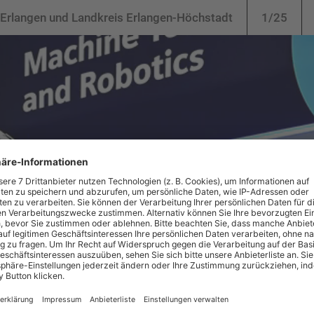
 Erlangen und Landkreis Erlangen-Höchstadt
1/25
region & Zukunftspers