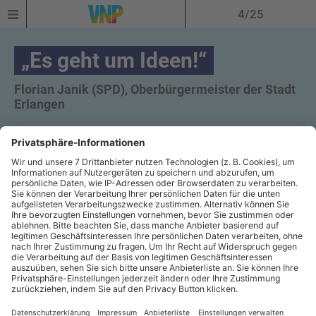
4/25
„Es geht um Ideen!“
Florian Janik (SPD), Oberbürgermeister der Stadt
Erlangen
© Norbert Goldhammer (Werksbild.de)