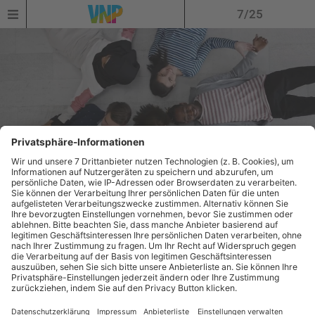
7/25
EINWOHNER
Eine Stadt voller
Herz und Vielfalt
In Erlangen waren laut Einwohnermelderegister am 30. 