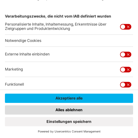
Juni 2024 insgesamt 119.780 Menschen mit 
Hauptwohnsitz gemeldet,
darunter 29.848 Ausländer (24,9%). Die Ausländer 
stammen aus 145 Nationen. 
Eine besondere Stellung 
nimmt dabei die indische Community ein.
Die Einwohner von Erlangen zeichnen sich durch ihre 
Vielfalt und Offenheit aus. Erlangen ist bekannt für seine 
hohe Lebensqualität und eine starke Gemeinschaft. Die 
Stadt beherbergt eine Mischung aus Alteingesessenen 
und Zugezogenen, was zu einer lebendigen und 
multikulturellen Atmosphäre führt. 
Viele Einwohner sind mit der Friedrich-Alexander-
Universität verbunden, sei es als Studenten, Dozenten 
oder Forscher, was der Stadt einen dynamischen und 
akademischen Charakter verleiht. Darüber hinaus ist 
Erlangen Heimat zahlreicher Angestellter internationaler 
Unternehmen, insbesondere aus der Medizintechnik und 
IT-Branche, die das wirtschaftliche Rückgrat der Stadt 
bilden.